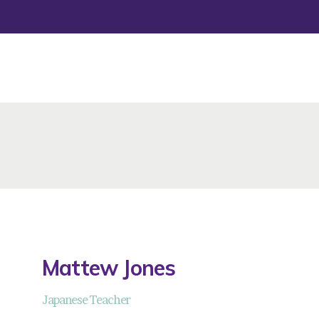
DESAFÍOS
SERVICIOS G&D
SPOT G&D
NOSOTRAS
CONTACTO
INICIAR SESIÓN
Mattew Jones
Japanese Teacher