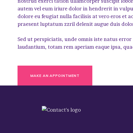
nostrud exerci tation ullamcorper suscipit lobo
autem vel eum iriure dolor in hendrerit in vulpu
dolore eu feugiat nulla facilisis at vero eros et
praesent luptatum zzril delenit augue duis dolore 
Sed ut perspiciatis, unde omnis iste natus err
laudantium, totam rem aperiam eaque ipsa, quae 
MAKE AN APPOINTMENT