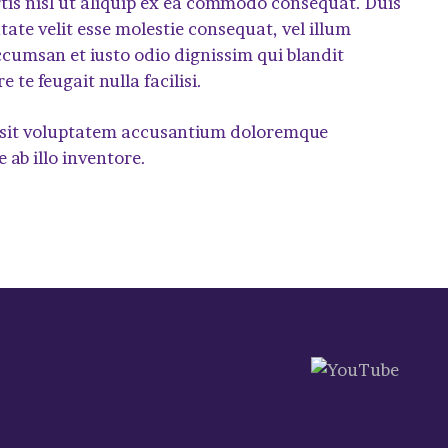
rtis nisl ut aliquip ex ea commodo consequat. Duis
tate velit esse molestie consequat, vel illum
 accumsan et iusto odio dignissim qui blandit
te feugait nulla facilisi.
or sit voluptatem accusantium doloremque
ab illo inventore.