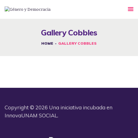
DESAFÍOS
SERVICIOS G&D
Gallery Cobbles
SPOT G&D
HOME
GALLERY COBBLES
NOSOTRAS
CONTACTO
INICIAR SESIÓN
Copyright © 2026 Una iniciativa incubada en
InnovaUNAM SOCIAL.